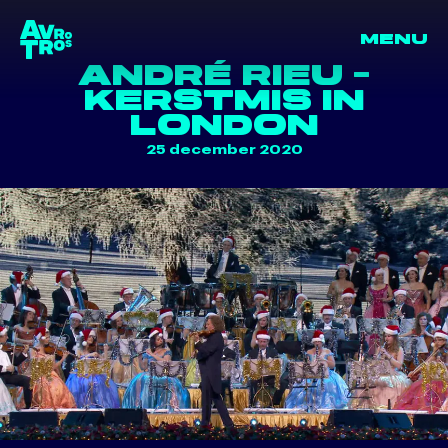
PRODUCTEN
WORD LID
MENU
VACATURES
terug naar de homepage
ANDRÉ RIEU -
CONTACT
KERSTMIS IN
LONDON
25 december 2020
terug naar de homepage
Ga naar 