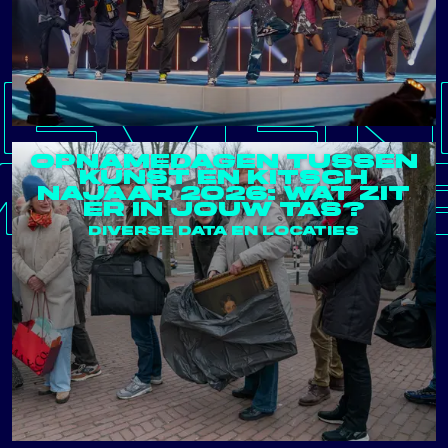
EVEN
MENT
OPNAMEDAGEN TUSSEN
KUNST EN KITSCH
NAJAAR 2026: WAT ZIT
ER IN JOUW TAS?
DIVERSE DATA EN LOCATIES