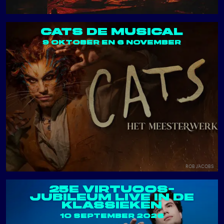
CATS DE MUSICAL
9 OKTOBER EN 6 NOVEMBER
ROB JACOBS
25E VIRTUOOS-
JUBILEUM LIVE IN DE
KLASSIEKEN
10 SEPTEMBER 2026