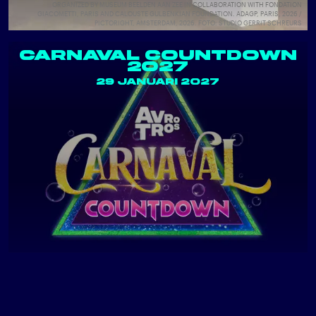
ORGANIZED BY MUSEUM BEELDEN AAN ZEE IN COLLABORATION WITH FONDATION
GIACOMETTI, PARIS AND CALOUSTE GULBENKIAN FOUNDATION. ADAGP, PARIS, 2026 /
PICTORIGHT, AMSTERDAM, 2026. FOTO: STUDIO GERRIT SCHREURS
CARNAVAL COUNTDOWN
2027
29 JANUARI 2027