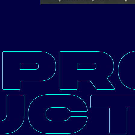
PR
UC