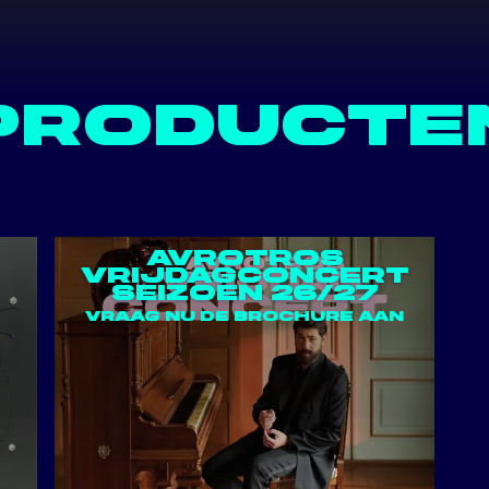
EMENT
UCTEN
PRODUCTE
LID
URES
AVROTROS
VRIJDAGCONCERT
SEIZOEN 26/27
VRAAG NU DE BROCHURE AAN
ACT