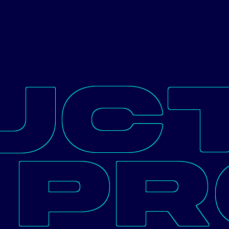
UC
PR