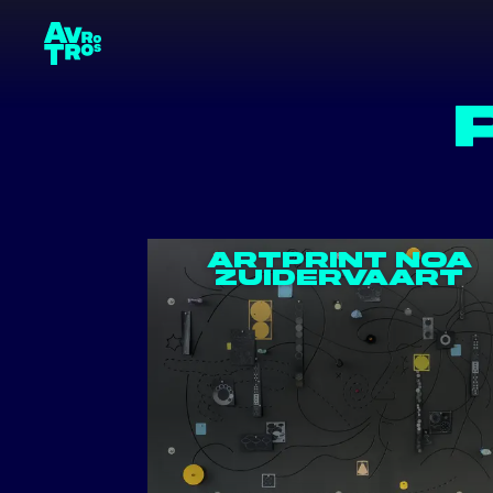
EVEN
terug naar de homepage
PROD
WORD 
VACAT
ARTPRINT NOA
ZUIDERVAART
CONT