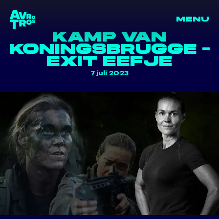
MENU
terug naar de homepage
KAMP VAN
KONINGSBRUGGE -
EXIT EEFJE
7 juli 2023
terug naar de homepage
Ga naar 