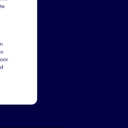
te
en
ro
Voor
ld