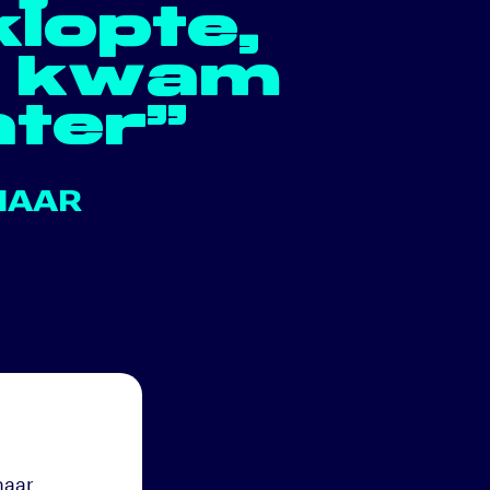
klopte,
e kwam
ater”
HAAR
haar