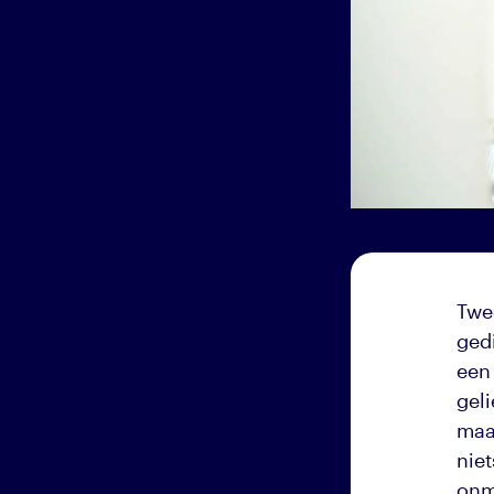
Twe
ged
een 
gel
maa
nie
onm