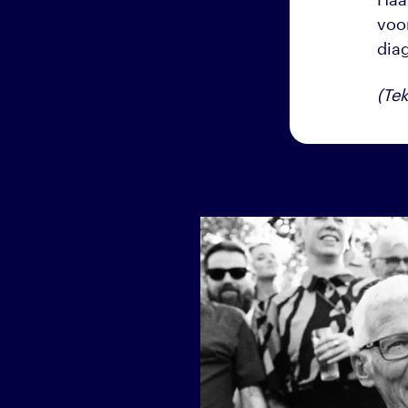
voo
dia
(Tek