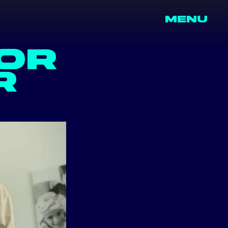
MENU
OOR
R