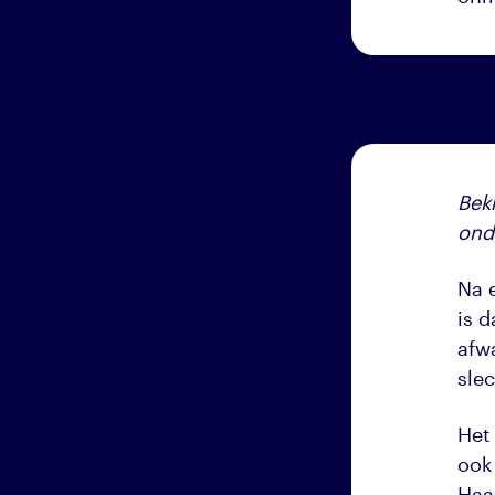
Bek
onde
Na 
is d
afw
slec
Het
ook
Haa