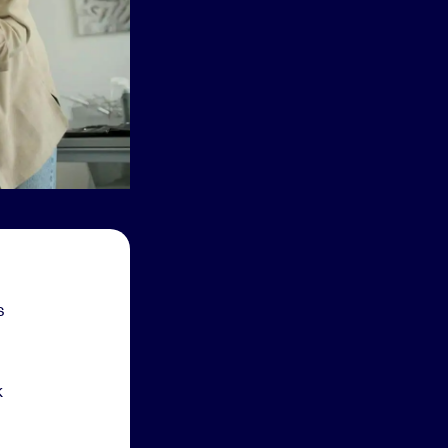
s
k
.