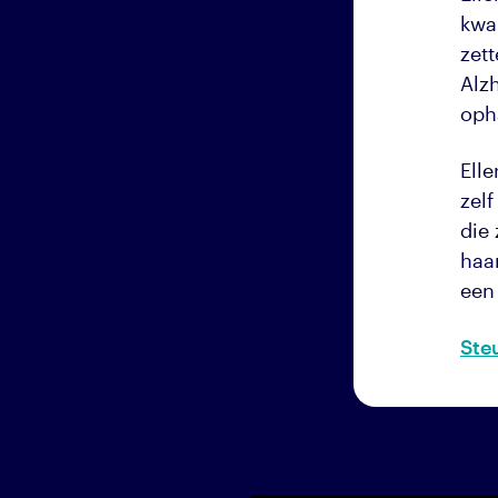
kwa
zett
Alzh
oph
Ell
zel
die
haar
een
Ste