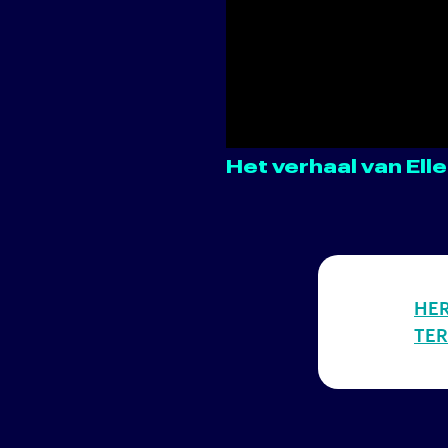
Het verhaal van Ell
HER
TER