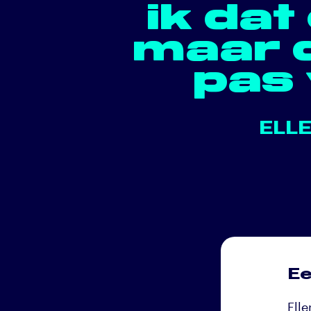
ik dat
maar 
pas 
ELL
Ee
Ell