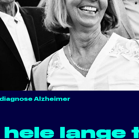
e diagnose Alzheimer
 hele lange t