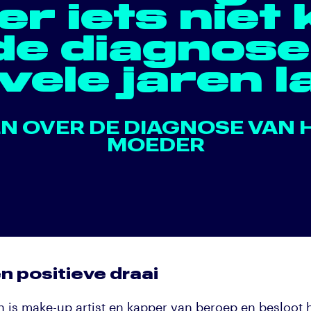
 er iets niet 
de diagnos
vele jaren l
EN OVER DE DIAGNOSE VAN 
MOEDER
n positieve draai
en is make-up artist en kapper van beroep en besloot 