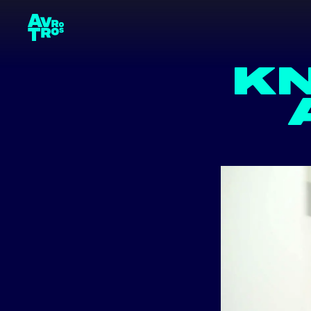
CONT
terug naar de homepage
KN