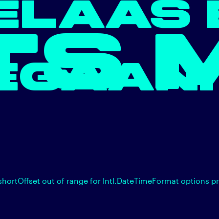
ELAAS 
TS 
EGAAN.
shortOffset out of range for Intl.DateTimeFormat options p