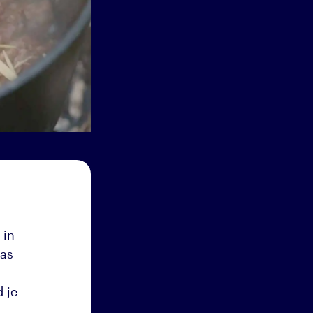
 in
aas
 je