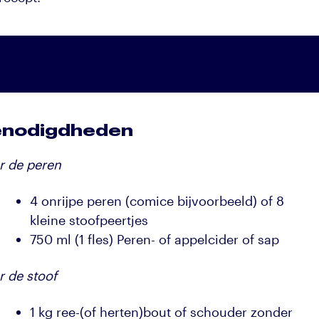
nodigdheden
r de peren
4 onrijpe peren (comice bijvoorbeeld) of 8
kleine stoofpeertjes
750 ml (1 fles) Peren- of appelcider of sap
r de stoof
1 kg ree-(of herten)bout of schouder zonder