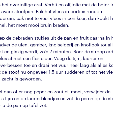
 het overtollige eraf. Verhit en olijfolie met de boter i
 zware stoofpan. Bak het vlees in porties rondom
bruin, bak niet te veel vlees in een keer, dan kookt h
snel, het moet mooi bruin braden.
ep de gebraden stukjes uit de pan en fruit daarna in 
dvet de uien, gember, knolselderij en knoflook tot al
ht en glazig wordt, zo’n 7 minuten. Roer de stroop er
lus af met een fles cider. Voeg de tijm, laurier en
verbessen toe en draai het vuur heel laag als alles k
 de stoof nu ongeveer 1,5 uur sudderen of tot het vl
l zacht is geworden.
f dan of er nog peper en zout bij moet, verwijder de
es tijm en de laurierblaadjes en zet de peren op de st
 u de pan op tafel zet.