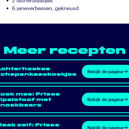
2 laurierblaadjes
6 jeneverbessen, gekneusd
Meer recepten
Achterhoekse
Bekijk de pagina
schapenkaaskoekjes
ook mee: Friese
Bekijk de pagina
ipelstoof met
snoekbaars
aak zelf: Friese
Bekijk de pagina