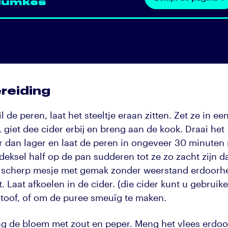
dumkes
reiding
l de peren, laat het steeltje eraan zitten. Zet ze in ee
 giet dee cider erbij en breng aan de kook. Draai het
r dan lager en laat de peren in ongeveer 30 minuten
deksel half op de pan sudderen tot ze zo zacht zijn d
 scherp mesje met gemak zonder weerstand erdoorh
t. Laat afkoelen in de cider. (die cider kunt u gebruike
stoof, of om de puree smeuïg te maken.
g de bloem met zout en peper. Meng het vlees erdoo