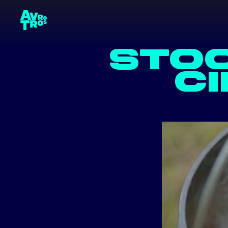
VACAT
CONT
terug naar de homepage
STOO
CI