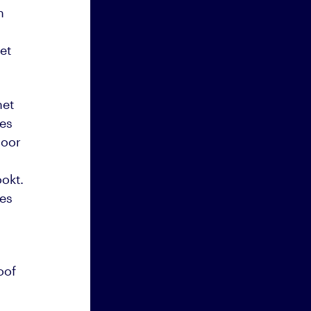
n
et
het
les
door
ookt.
ees
oof