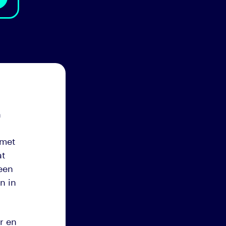
n
 met
at
een
n in
r en