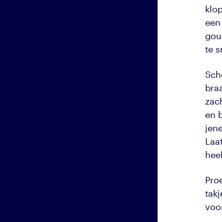
klop
een
goud
te 
Sch
braa
zac
en b
jene
Laat
hee
Proe
takj
voor