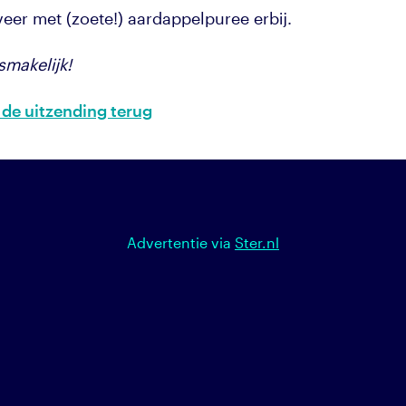
veer met (zoete!) aardappelpuree erbij.
smakelijk!
 de uitzending terug
Advertentie via
Ster.nl