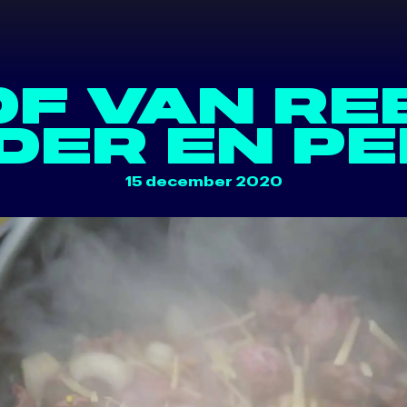
URES
ACT
F VAN RE
DER EN P
15 december 2020