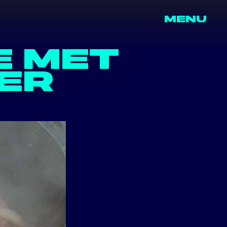
MENU
E MET
EER