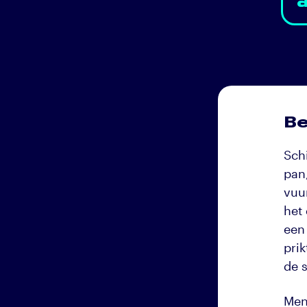
Be
Schi
pan,
vuu
het 
een
prik
de 
Men