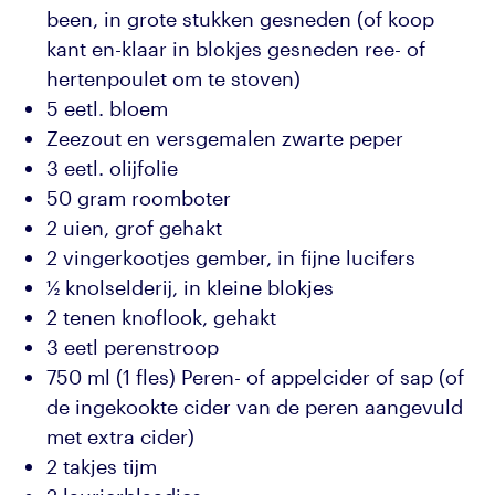
been, in grote stukken gesneden (of koop
kant en-klaar in blokjes gesneden ree- of
hertenpoulet om te stoven)
5 eetl. bloem
Zeezout en versgemalen zwarte peper
3 eetl. olijfolie
50 gram roomboter
2 uien, grof gehakt
2 vingerkootjes gember, in fijne lucifers
½ knolselderij, in kleine blokjes
2 tenen knoflook, gehakt
3 eetl perenstroop
750 ml (1 fles) Peren- of appelcider of sap (of
de ingekookte cider van de peren aangevuld
met extra cider)
2 takjes tijm