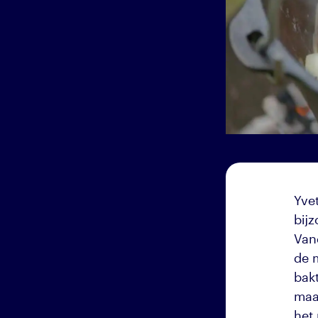
Yve
bij
Van
de 
bak
maak
het 