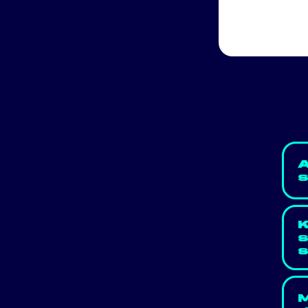
K
s
M